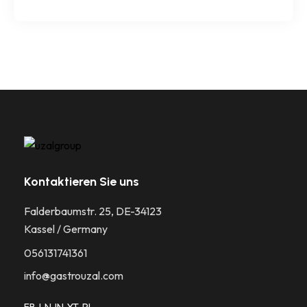
Kontaktieren Sie uns
Falderbaumstr. 25, DE-34123
Kassel / Germany
056131741361​
info@gastrouzal.com
FB
LN
IN
YT
PI